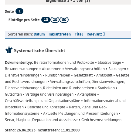
Ergebnisse 1 - 1 von (1)
1
Seite
10
20
50
Einträge pro Seite
Sortieren nach:
Datum
Inkrafttreten
Titel
Relevanz
Systematische Übersicht
Dokumententyp:
Beiratsinformationen und Protokolle
• Staatsverträge
•
Bekanntmachungen
• Abkommen
• Verwaltungsvorschriften
• Satzungen
•
Dienstvereinbarungen
• Rundschreiben
• Gesetzblatt
• Amtsblatt
• Gesetze
und Rechtsverordnungen
• Verwaltungsvorschriften, Dienstanweisungen,
Dienstvereinbarungen, Richtlinien und Rundschreiben
• Statistiken
•
Gutachten
• Verträge und Vereinbarungen
• Aktenpläne
•
Geschäftsverteilungs- und Organisationspläne
• Informationsmaterial und
Broschüren
• Berichte und Konzepte
• Karten, Pläne und Geo-
Informationssysteme
• Aktuelle Meldungen und Pressemitteilungen
•
Senat, Magistrat, Deputation und Ausschüsse
• Gerichtsentscheidungen
Stand: 26.06.2023 Inkrafttreten: 11.01.2000