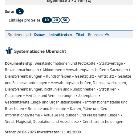
Ergebnisse 1 - 1 von (1)
1
Seite
10
20
50
Einträge pro Seite
Sortieren nach:
Datum
Inkrafttreten
Titel
Relevanz
Systematische Übersicht
Dokumententyp:
Beiratsinformationen und Protokolle
• Staatsverträge
•
Bekanntmachungen
• Abkommen
• Verwaltungsvorschriften
• Satzungen
•
Dienstvereinbarungen
• Rundschreiben
• Gesetzblatt
• Amtsblatt
• Gesetze
und Rechtsverordnungen
• Verwaltungsvorschriften, Dienstanweisungen,
Dienstvereinbarungen, Richtlinien und Rundschreiben
• Statistiken
•
Gutachten
• Verträge und Vereinbarungen
• Aktenpläne
•
Geschäftsverteilungs- und Organisationspläne
• Informationsmaterial und
Broschüren
• Berichte und Konzepte
• Karten, Pläne und Geo-
Informationssysteme
• Aktuelle Meldungen und Pressemitteilungen
•
Senat, Magistrat, Deputation und Ausschüsse
• Gerichtsentscheidungen
Stand: 26.06.2023 Inkrafttreten: 11.01.2000