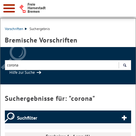
Vorschriften
Suchergebnis
Bremische Vorschriften
Hilfe zur Suche
Suchen
Suchergebnisse für: "
corona
"
Suchfilter