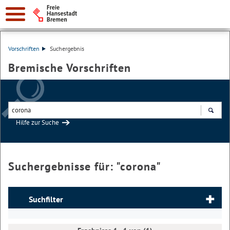
Vorschriften
Suchergebnis
Bremische Vorschriften
Hilfe zur Suche
Suchen
Suchergebnisse für: "
corona
"
Suchfilter