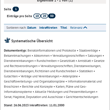
Ergebnisse 1 - 1 von (1)
1
Seite
10
20
50
Einträge pro Seite
Sortieren nach:
Datum
Inkrafttreten
Titel
Relevanz
Systematische Übersicht
Dokumententyp:
Beiratsinformationen und Protokolle
• Staatsverträge
•
Bekanntmachungen
• Abkommen
• Verwaltungsvorschriften
• Satzungen
•
Dienstvereinbarungen
• Rundschreiben
• Gesetzblatt
• Amtsblatt
• Gesetze
und Rechtsverordnungen
• Verwaltungsvorschriften, Dienstanweisungen,
Dienstvereinbarungen, Richtlinien und Rundschreiben
• Statistiken
•
Gutachten
• Verträge und Vereinbarungen
• Aktenpläne
•
Geschäftsverteilungs- und Organisationspläne
• Informationsmaterial und
Broschüren
• Berichte und Konzepte
• Karten, Pläne und Geo-
Informationssysteme
• Aktuelle Meldungen und Pressemitteilungen
•
Senat, Magistrat, Deputation und Ausschüsse
• Gerichtsentscheidungen
Stand: 26.06.2023 Inkrafttreten: 11.01.2000