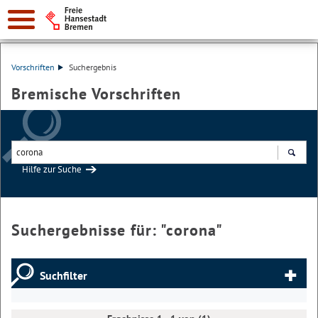
Vorschriften
Suchergebnis
Bremische Vorschriften
Hilfe zur Suche
Suchen
Suchergebnisse für: "
corona
"
Suchfilter