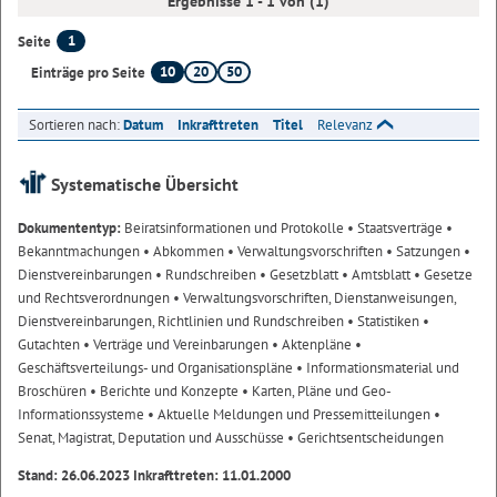
Ergebnisse 1 - 1 von (1)
1
Seite
10
20
50
Einträge pro Seite
Sortieren nach:
Datum
Inkrafttreten
Titel
Relevanz
Systematische Übersicht
Dokumententyp:
Beiratsinformationen und Protokolle
• Staatsverträge
•
Bekanntmachungen
• Abkommen
• Verwaltungsvorschriften
• Satzungen
•
Dienstvereinbarungen
• Rundschreiben
• Gesetzblatt
• Amtsblatt
• Gesetze
und Rechtsverordnungen
• Verwaltungsvorschriften, Dienstanweisungen,
Dienstvereinbarungen, Richtlinien und Rundschreiben
• Statistiken
•
Gutachten
• Verträge und Vereinbarungen
• Aktenpläne
•
Geschäftsverteilungs- und Organisationspläne
• Informationsmaterial und
Broschüren
• Berichte und Konzepte
• Karten, Pläne und Geo-
Informationssysteme
• Aktuelle Meldungen und Pressemitteilungen
•
Senat, Magistrat, Deputation und Ausschüsse
• Gerichtsentscheidungen
Stand: 26.06.2023 Inkrafttreten: 11.01.2000