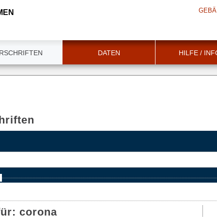
GEBÄ
MEN
RSCHRIFTEN
DATEN
HILFE / IN
riften
e
für:
corona