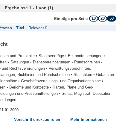
Ergebnisse 1 - 1 von (1)
10
20
50
Einträge pro Seite
fttreten
Titel
Relevanz
icht
ionen und Protokolle
• Staatsverträge
• Bekanntmachungen
•
iften
• Satzungen
• Dienstvereinbarungen
• Rundschreiben
•
e und Rechtsverordnungen
• Verwaltungsvorschriften,
barungen, Richtlinien und Rundschreiben
• Statistiken
• Gutachten
Aktenpläne
• Geschäftsverteilungs- und Organisationspläne
•
üren
• Berichte und Konzepte
• Karten, Pläne und Geo-
Meldungen und Pressemitteilungen
• Senat, Magistrat, Deputation
heidungen
 11.01.2000
Vorschrift direkt aufrufen
Mehr Informationen