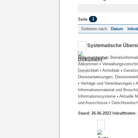
1
Seite
Sortieren nach:
Datum
Inkra
Systematische Übers
Dokumententyp:
Beiratsinformat
Abkommen
• Verwaltungsvorschr
Gesetzblatt
• Amtsblatt
• Gesetz
Dienstanweisungen, Dienstverein
• Verträge und Vereinbarungen
• 
Informationsmaterial und Brosch
Informationssysteme
• Aktuelle 
und Ausschüsse
• Gerichtsentsc
Stand: 26.06.2023 Inkrafttreten: