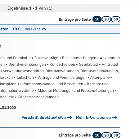
Ergebnisse 1 - 1 von (1)
10
20
50
Einträge pro Seite
reten
Titel
Relevanz
t
nen und Protokolle
• Staatsverträge
• Bekanntmachungen
• Abkommen
gen
• Dienstvereinbarungen
• Rundschreiben
• Gesetzblatt
• Amtsblatt
n
• Verwaltungsvorschriften, Dienstanweisungen, Dienstvereinbarungen,
atistiken
• Gutachten
• Verträge und Vereinbarungen
• Aktenpläne
•
tionspläne
• Informationsmaterial und Broschüren
• Berichte und
-Informationssysteme
• Aktuelle Meldungen und Pressemitteilungen
•
usschüsse
• Gerichtsentscheidungen
1.01.2000
Vorschrift direkt aufrufen
Mehr Informationen
10
20
50
Einträge pro Seite