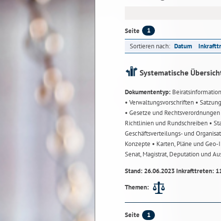
1
Seite
Sortieren nach:
Datum
Inkraftt
Systematische Übersich
Dokumententyp:
Beiratsinformatio
• Verwaltungsvorschriften
• Satzun
• Gesetze und Rechtsverordnunge
Richtlinien und Rundschreiben
• St
Geschäftsverteilungs- und Organisa
Konzepte
• Karten, Pläne und Geo
Senat, Magistrat, Deputation und A
Stand: 26.06.2023 Inkrafttreten: 1
Themen:
1
Seite