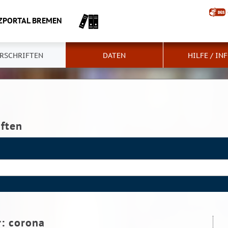
ZPORTAL BREMEN
RSCHRIFTEN
DATEN
HILFE / IN
iften
r:
corona