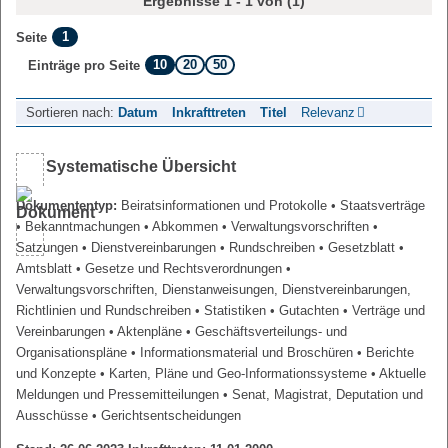
Ergebnisse 1 - 1 von (1)
1
Seite
10
20
50
Einträge pro Seite
Sortieren nach:
Datum
Inkrafttreten
Titel
Relevanz
Systematische Übersicht
Dokumententyp:
Beiratsinformationen und Protokolle
• Staatsverträge
• Bekanntmachungen
• Abkommen
• Verwaltungsvorschriften
•
Satzungen
• Dienstvereinbarungen
• Rundschreiben
• Gesetzblatt
•
Amtsblatt
• Gesetze und Rechtsverordnungen
•
Verwaltungsvorschriften, Dienstanweisungen, Dienstvereinbarungen,
Richtlinien und Rundschreiben
• Statistiken
• Gutachten
• Verträge und
Vereinbarungen
• Aktenpläne
• Geschäftsverteilungs- und
Organisationspläne
• Informationsmaterial und Broschüren
• Berichte
und Konzepte
• Karten, Pläne und Geo-Informationssysteme
• Aktuelle
Meldungen und Pressemitteilungen
• Senat, Magistrat, Deputation und
Ausschüsse
• Gerichtsentscheidungen