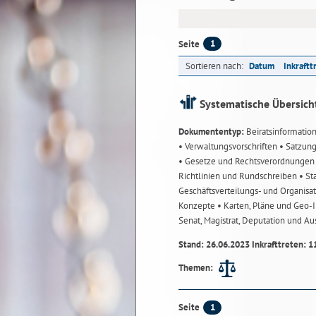
1
Seite
Sortieren nach:
Datum
Inkraftt
Systematische Übersich
Dokumententyp:
Beiratsinformatio
• Verwaltungsvorschriften
• Satzun
• Gesetze und Rechtsverordnunge
Richtlinien und Rundschreiben
• St
Geschäftsverteilungs- und Organisa
Konzepte
• Karten, Pläne und Geo
Senat, Magistrat, Deputation und A
Stand: 26.06.2023 Inkrafttreten: 1
Themen:
1
Seite