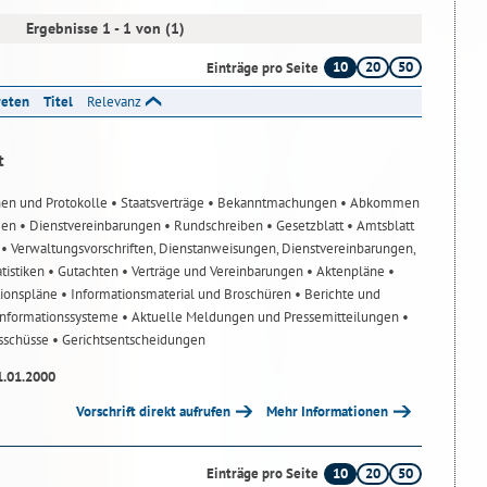
Ergebnisse 1 - 1 von (1)
10
20
50
Einträge pro Seite
reten
Titel
Relevanz
t
nen und Protokolle
• Staatsverträge
• Bekanntmachungen
• Abkommen
gen
• Dienstvereinbarungen
• Rundschreiben
• Gesetzblatt
• Amtsblatt
n
• Verwaltungsvorschriften, Dienstanweisungen, Dienstvereinbarungen,
atistiken
• Gutachten
• Verträge und Vereinbarungen
• Aktenpläne
•
tionspläne
• Informationsmaterial und Broschüren
• Berichte und
-Informationssysteme
• Aktuelle Meldungen und Pressemitteilungen
•
usschüsse
• Gerichtsentscheidungen
1.01.2000
Vorschrift direkt aufrufen
Mehr Informationen
10
20
50
Einträge pro Seite