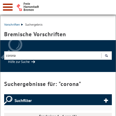
Vorschriften
Suchergebnis
Bremische Vorschriften
Hilfe zur Suche
Suchen
Suchergebnisse für: "
corona
"
Suchfilter