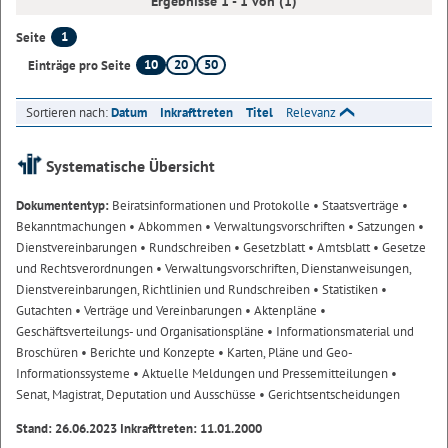
Ergebnisse 1 - 1 von (1)
1
Seite
10
20
50
Einträge pro Seite
Sortieren nach:
Datum
Inkrafttreten
Titel
Relevanz
Systematische Übersicht
Dokumententyp:
Beiratsinformationen und Protokolle
• Staatsverträge
•
Bekanntmachungen
• Abkommen
• Verwaltungsvorschriften
• Satzungen
•
Dienstvereinbarungen
• Rundschreiben
• Gesetzblatt
• Amtsblatt
• Gesetze
und Rechtsverordnungen
• Verwaltungsvorschriften, Dienstanweisungen,
Dienstvereinbarungen, Richtlinien und Rundschreiben
• Statistiken
•
Gutachten
• Verträge und Vereinbarungen
• Aktenpläne
•
Geschäftsverteilungs- und Organisationspläne
• Informationsmaterial und
Broschüren
• Berichte und Konzepte
• Karten, Pläne und Geo-
Informationssysteme
• Aktuelle Meldungen und Pressemitteilungen
•
Senat, Magistrat, Deputation und Ausschüsse
• Gerichtsentscheidungen
Stand: 26.06.2023 Inkrafttreten: 11.01.2000