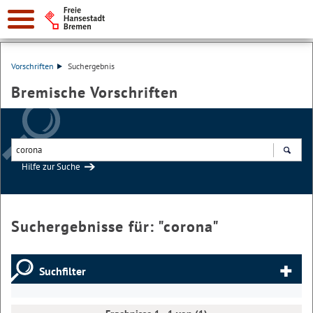
Vorschriften
Suchergebnis
Bremische Vorschriften
Hilfe zur Suche
Suchen
Suchergebnisse für: "
corona
"
Suchfilter