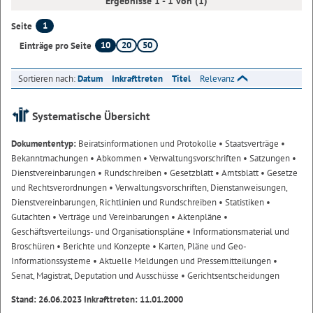
Ergebnisse 1 - 1 von (1)
1
Seite
10
20
50
Einträge pro Seite
Sortieren nach:
Datum
Inkrafttreten
Titel
Relevanz
Systematische Übersicht
Dokumententyp:
Beiratsinformationen und Protokolle
• Staatsverträge
•
Bekanntmachungen
• Abkommen
• Verwaltungsvorschriften
• Satzungen
•
Dienstvereinbarungen
• Rundschreiben
• Gesetzblatt
• Amtsblatt
• Gesetze
und Rechtsverordnungen
• Verwaltungsvorschriften, Dienstanweisungen,
Dienstvereinbarungen, Richtlinien und Rundschreiben
• Statistiken
•
Gutachten
• Verträge und Vereinbarungen
• Aktenpläne
•
Geschäftsverteilungs- und Organisationspläne
• Informationsmaterial und
Broschüren
• Berichte und Konzepte
• Karten, Pläne und Geo-
Informationssysteme
• Aktuelle Meldungen und Pressemitteilungen
•
Senat, Magistrat, Deputation und Ausschüsse
• Gerichtsentscheidungen
Stand: 26.06.2023 Inkrafttreten: 11.01.2000