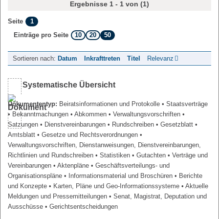
Ergebnisse 1 - 1 von (1)
1
Seite
10
20
50
Einträge pro Seite
Sortieren nach:
Datum
Inkrafttreten
Titel
Relevanz
Systematische Übersicht
Dokumententyp:
Beiratsinformationen und Protokolle
• Staatsverträge
• Bekanntmachungen
• Abkommen
• Verwaltungsvorschriften
•
Satzungen
• Dienstvereinbarungen
• Rundschreiben
• Gesetzblatt
•
Amtsblatt
• Gesetze und Rechtsverordnungen
•
Verwaltungsvorschriften, Dienstanweisungen, Dienstvereinbarungen,
Richtlinien und Rundschreiben
• Statistiken
• Gutachten
• Verträge und
Vereinbarungen
• Aktenpläne
• Geschäftsverteilungs- und
Organisationspläne
• Informationsmaterial und Broschüren
• Berichte
und Konzepte
• Karten, Pläne und Geo-Informationssysteme
• Aktuelle
Meldungen und Pressemitteilungen
• Senat, Magistrat, Deputation und
Ausschüsse
• Gerichtsentscheidungen