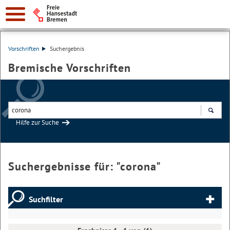
Vorschriften
Suchergebnis
Bremische Vorschriften
Hilfe zur Suche
Suchen
Suchergebnisse für: "
corona
"
Suchfilter