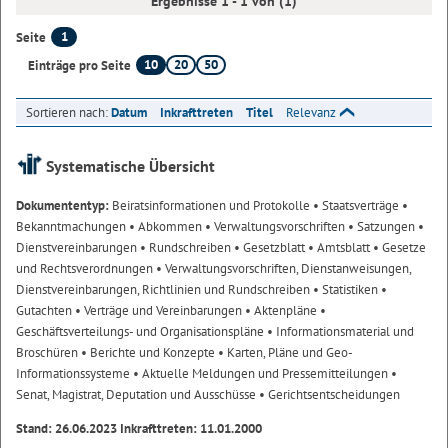
Ergebnisse 1 - 1 von (1)
1
Seite
10
20
50
Einträge pro Seite
Sortieren nach:
Datum
Inkrafttreten
Titel
Relevanz
Systematische Übersicht
Dokumententyp:
Beiratsinformationen und Protokolle
• Staatsverträge
•
Bekanntmachungen
• Abkommen
• Verwaltungsvorschriften
• Satzungen
•
Dienstvereinbarungen
• Rundschreiben
• Gesetzblatt
• Amtsblatt
• Gesetze
und Rechtsverordnungen
• Verwaltungsvorschriften, Dienstanweisungen,
Dienstvereinbarungen, Richtlinien und Rundschreiben
• Statistiken
•
Gutachten
• Verträge und Vereinbarungen
• Aktenpläne
•
Geschäftsverteilungs- und Organisationspläne
• Informationsmaterial und
Broschüren
• Berichte und Konzepte
• Karten, Pläne und Geo-
Informationssysteme
• Aktuelle Meldungen und Pressemitteilungen
•
Senat, Magistrat, Deputation und Ausschüsse
• Gerichtsentscheidungen
Stand: 26.06.2023 Inkrafttreten: 11.01.2000