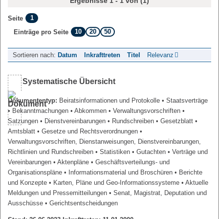
Ergebnisse 1 - 1 von (1)
1
Seite
10
20
50
Einträge pro Seite
Sortieren nach:
Datum
Inkrafttreten
Titel
Relevanz
Systematische Übersicht
Dokumententyp:
Beiratsinformationen und Protokolle
• Staatsverträge
• Bekanntmachungen
• Abkommen
• Verwaltungsvorschriften
•
Satzungen
• Dienstvereinbarungen
• Rundschreiben
• Gesetzblatt
•
Amtsblatt
• Gesetze und Rechtsverordnungen
•
Verwaltungsvorschriften, Dienstanweisungen, Dienstvereinbarungen,
Richtlinien und Rundschreiben
• Statistiken
• Gutachten
• Verträge und
Vereinbarungen
• Aktenpläne
• Geschäftsverteilungs- und
Organisationspläne
• Informationsmaterial und Broschüren
• Berichte
und Konzepte
• Karten, Pläne und Geo-Informationssysteme
• Aktuelle
Meldungen und Pressemitteilungen
• Senat, Magistrat, Deputation und
Ausschüsse
• Gerichtsentscheidungen