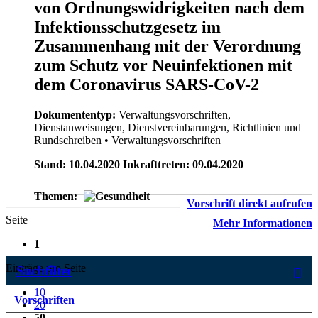
von Ordnungswidrigkeiten nach dem
Infektionsschutzgesetz im
Zusammenhang mit der Verordnung
zum Schutz vor Neuinfektionen mit
dem Coronavirus SARS-CoV-2
Dokumententyp:
Verwaltungsvorschriften,
Dienstanweisungen, Dienstvereinbarungen, Richtlinien und
Rundschreiben
• Verwaltungsvorschriften
Stand: 10.04.2020 Inkrafttreten: 09.04.2020
Themen:
Vorschrift direkt aufrufen
Seite
Mehr Informationen
1
Einträge pro Seite
Suchfilter
10
Vorschriften
20
50