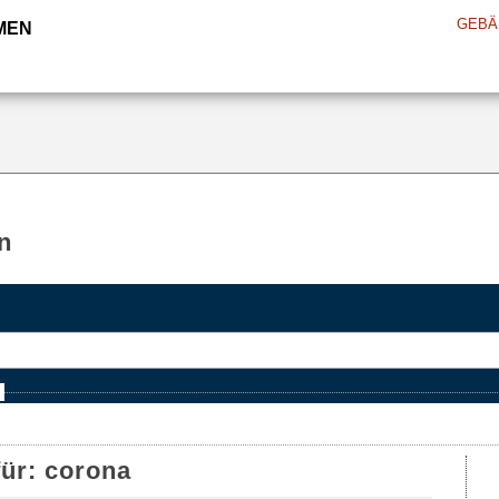
GEBÄ
MEN
n
e
für:
corona