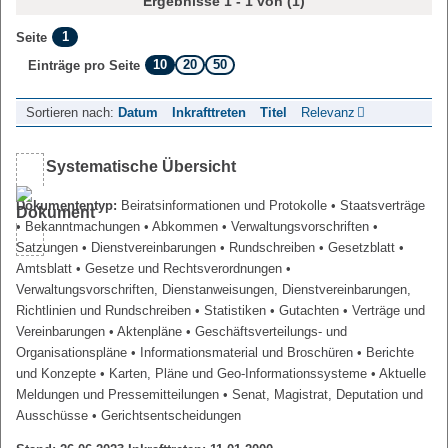
Ergebnisse 1 - 1 von (1)
1
Seite
10
20
50
Einträge pro Seite
Sortieren nach:
Datum
Inkrafttreten
Titel
Relevanz
Systematische Übersicht
Dokumententyp:
Beiratsinformationen und Protokolle
• Staatsverträge
• Bekanntmachungen
• Abkommen
• Verwaltungsvorschriften
•
Satzungen
• Dienstvereinbarungen
• Rundschreiben
• Gesetzblatt
•
Amtsblatt
• Gesetze und Rechtsverordnungen
•
Verwaltungsvorschriften, Dienstanweisungen, Dienstvereinbarungen,
Richtlinien und Rundschreiben
• Statistiken
• Gutachten
• Verträge und
Vereinbarungen
• Aktenpläne
• Geschäftsverteilungs- und
Organisationspläne
• Informationsmaterial und Broschüren
• Berichte
und Konzepte
• Karten, Pläne und Geo-Informationssysteme
• Aktuelle
Meldungen und Pressemitteilungen
• Senat, Magistrat, Deputation und
Ausschüsse
• Gerichtsentscheidungen