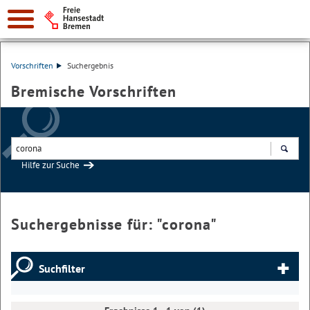
Vorschriften
Suchergebnis
Bremische Vorschriften
Hilfe zur Suche
Suchen
Suchergebnisse für: "
corona
"
Suchfilter