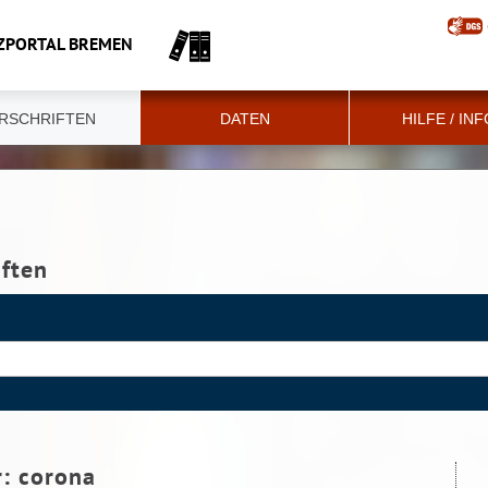
ZPORTAL BREMEN
RSCHRIFTEN
DATEN
HILFE / IN
iften
r:
corona