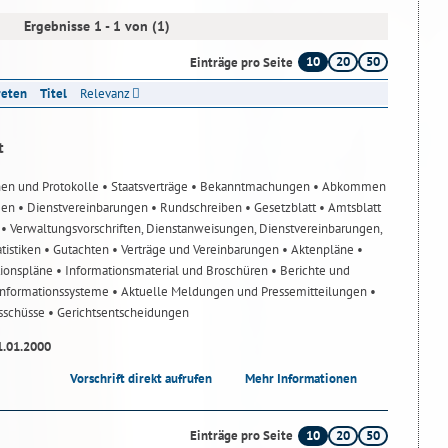
Ergebnisse 1 - 1 von (1)
10
20
50
Einträge pro Seite
reten
Titel
Relevanz
t
nen und Protokolle
• Staatsverträge
• Bekanntmachungen
• Abkommen
gen
• Dienstvereinbarungen
• Rundschreiben
• Gesetzblatt
• Amtsblatt
n
• Verwaltungsvorschriften, Dienstanweisungen, Dienstvereinbarungen,
atistiken
• Gutachten
• Verträge und Vereinbarungen
• Aktenpläne
•
tionspläne
• Informationsmaterial und Broschüren
• Berichte und
-Informationssysteme
• Aktuelle Meldungen und Pressemitteilungen
•
usschüsse
• Gerichtsentscheidungen
1.01.2000
Vorschrift direkt aufrufen
Mehr Informationen
10
20
50
Einträge pro Seite