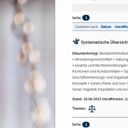
1
Seite
Sortieren nach:
Datum
Inkraftt
Systematische Übersich
Dokumententyp:
Beiratsinformatio
• Verwaltungsvorschriften
• Satzun
• Gesetze und Rechtsverordnunge
Richtlinien und Rundschreiben
• St
Geschäftsverteilungs- und Organisa
Konzepte
• Karten, Pläne und Geo
Senat, Magistrat, Deputation und A
Stand: 26.06.2023 Inkrafttreten: 1
Themen:
1
Seite