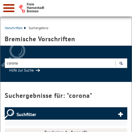
Vorschriften
Suchergebnis
Bremische Vorschriften
Hilfe zur Suche
Suchen
Suchergebnisse für: "
corona
"
Suchfilter