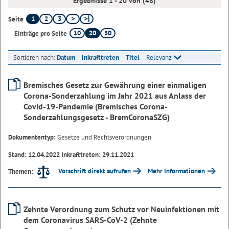
Ergebnisse 1 - 20 von (48)
1
2
3
Seite
10
20
50
Einträge pro Seite
Sortieren nach:
Datum
Inkrafttreten
Titel
Relevanz
Bremisches Gesetz zur Gewährung einer einmaligen
Corona-Sonderzahlung im Jahr 2021 aus Anlass der
Covid-19-Pandemie (Bremisches Corona-
Sonderzahlungsgesetz - BremCoronaSZG)
Dokumententyp:
Gesetze und Rechtsverordnungen
Stand: 12.04.2022 Inkrafttreten: 29.11.2021
Vorschrift direkt aufrufen
Mehr Informationen
Themen:
Zehnte Verordnung zum Schutz vor Neuinfektionen mit
dem Coronavirus SARS-CoV-2 (Zehnte