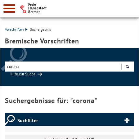
Vorschriften
Suchergebnis
Bremische Vorschriften
Hilfe zur Suche
Suchen
Suchergebnisse für: "
corona
"
Suchfilter