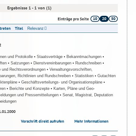
Ergebnisse 1 - 1 von (1)
10
20
50
Einträge pro Seite
ttreten
Titel
Relevanz
t
onen und Protokolle
• Staatsverträge
• Bekanntmachungen
•
iften
• Satzungen
• Dienstvereinbarungen
• Rundschreiben
•
e und Rechtsverordnungen
• Verwaltungsvorschriften,
barungen, Richtlinien und Rundschreiben
• Statistiken
• Gutachten
Aktenpläne
• Geschäftsverteilungs- und Organisationspläne
•
üren
• Berichte und Konzepte
• Karten, Pläne und Geo-
Meldungen und Pressemitteilungen
• Senat, Magistrat, Deputation
heidungen
1.01.2000
Vorschrift direkt aufrufen
Mehr Informationen