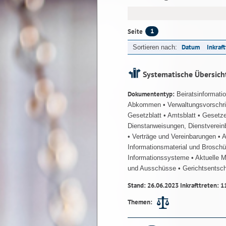
1
Seite
Datum
Inkraf
Sortieren nach:
Systematische Übersich
Dokumententyp:
Beiratsinformati
Abkommen
• Verwaltungsvorschr
Gesetzblatt
• Amtsblatt
• Gesetz
Dienstanweisungen, Dienstverein
• Verträge und Vereinbarungen
• 
Informationsmaterial und Brosch
Informationssysteme
• Aktuelle 
und Ausschüsse
• Gerichtsentsc
Stand: 26.06.2023 Inkrafttreten: 1
Themen: