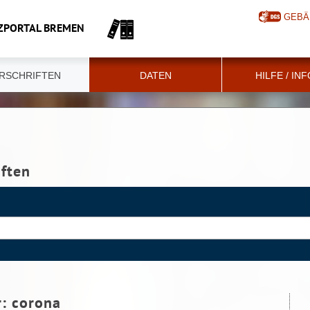
GEBÄ
ZPORTAL BREMEN
RSCHRIFTEN
DATEN
HILFE / IN
iften
r:
corona