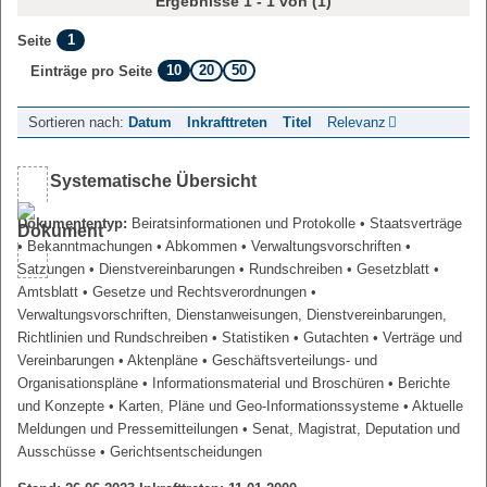
Ergebnisse 1 - 1 von (1)
1
Seite
10
20
50
Einträge pro Seite
Sortieren nach:
Datum
Inkrafttreten
Titel
Relevanz
Systematische Übersicht
Dokumententyp:
Beiratsinformationen und Protokolle
• Staatsverträge
• Bekanntmachungen
• Abkommen
• Verwaltungsvorschriften
•
Satzungen
• Dienstvereinbarungen
• Rundschreiben
• Gesetzblatt
•
Amtsblatt
• Gesetze und Rechtsverordnungen
•
Verwaltungsvorschriften, Dienstanweisungen, Dienstvereinbarungen,
Richtlinien und Rundschreiben
• Statistiken
• Gutachten
• Verträge und
Vereinbarungen
• Aktenpläne
• Geschäftsverteilungs- und
Organisationspläne
• Informationsmaterial und Broschüren
• Berichte
und Konzepte
• Karten, Pläne und Geo-Informationssysteme
• Aktuelle
Meldungen und Pressemitteilungen
• Senat, Magistrat, Deputation und
Ausschüsse
• Gerichtsentscheidungen