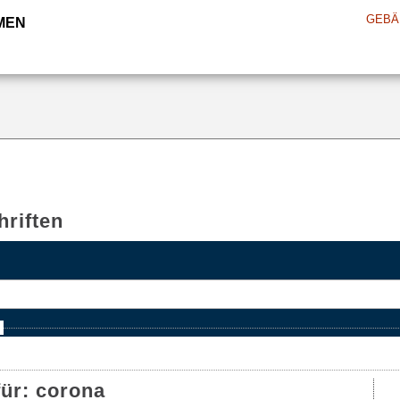
GEBÄ
MEN
riften
e
für:
corona