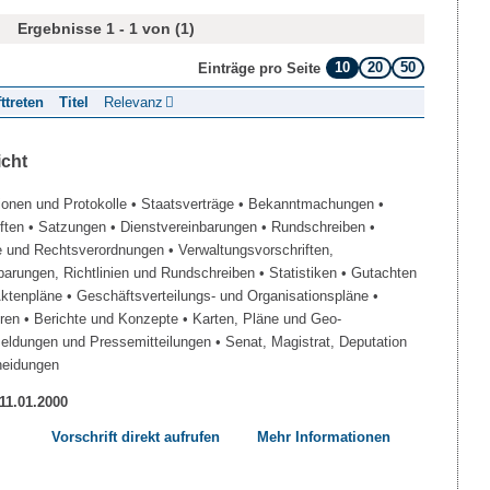
Ergebnisse 1 - 1 von (1)
10
20
50
Einträge pro Seite
fttreten
Titel
Relevanz
icht
ionen und Protokolle
• Staatsverträge
• Bekanntmachungen
•
iften
• Satzungen
• Dienstvereinbarungen
• Rundschreiben
•
e und Rechtsverordnungen
• Verwaltungsvorschriften,
barungen, Richtlinien und Rundschreiben
• Statistiken
• Gutachten
Aktenpläne
• Geschäftsverteilungs- und Organisationspläne
•
üren
• Berichte und Konzepte
• Karten, Pläne und Geo-
Meldungen und Pressemitteilungen
• Senat, Magistrat, Deputation
heidungen
 11.01.2000
Vorschrift direkt aufrufen
Mehr Informationen