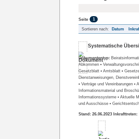
1
Seite
Sortieren nach:
Datum
Inkra
Systematische Übers
Dokumententyp:
Beiratsinformat
Abkommen
• Verwaltungsvorschr
Gesetzblatt
• Amtsblatt
• Gesetz
Dienstanweisungen, Dienstverein
• Verträge und Vereinbarungen
• 
Informationsmaterial und Brosch
Informationssysteme
• Aktuelle 
und Ausschüsse
• Gerichtsentsc
Stand: 26.06.2023 Inkrafttreten: