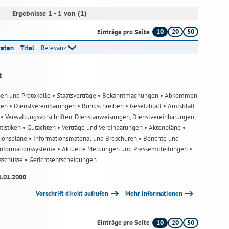
Ergebnisse 1 - 1 von (1)
10
20
50
Einträge pro Seite
reten
Titel
Relevanz
t
nen und Protokolle
• Staatsverträge
• Bekanntmachungen
• Abkommen
gen
• Dienstvereinbarungen
• Rundschreiben
• Gesetzblatt
• Amtsblatt
n
• Verwaltungsvorschriften, Dienstanweisungen, Dienstvereinbarungen,
atistiken
• Gutachten
• Verträge und Vereinbarungen
• Aktenpläne
•
tionspläne
• Informationsmaterial und Broschüren
• Berichte und
-Informationssysteme
• Aktuelle Meldungen und Pressemitteilungen
•
usschüsse
• Gerichtsentscheidungen
1.01.2000
Vorschrift direkt aufrufen
Mehr Informationen
10
20
50
Einträge pro Seite