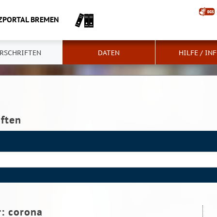
ZPORTAL BREMEN
RSCHRIFTEN
DATEN
HILFE / IN
iften
r:
corona