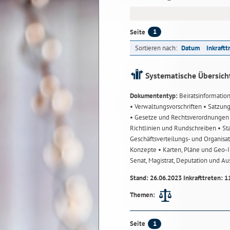
1
Seite
Sortieren nach:
Datum
Inkraftt
Systematische Übersich
Dokumententyp:
Beiratsinformatio
• Verwaltungsvorschriften
• Satzun
• Gesetze und Rechtsverordnunge
Richtlinien und Rundschreiben
• St
Geschäftsverteilungs- und Organisa
Konzepte
• Karten, Pläne und Geo
Senat, Magistrat, Deputation und A
Stand: 26.06.2023 Inkrafttreten: 1
Themen:
1
Seite