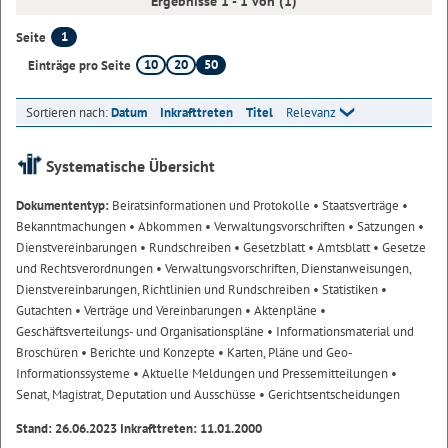
Ergebnisse 1 - 1 von (1)
1
Seite
10
20
50
Einträge pro Seite
Sortieren nach:
Datum
Inkrafttreten
Titel
Relevanz
Systematische Übersicht
Dokumententyp:
Beiratsinformationen und Protokolle
• Staatsverträge
•
Bekanntmachungen
• Abkommen
• Verwaltungsvorschriften
• Satzungen
•
Dienstvereinbarungen
• Rundschreiben
• Gesetzblatt
• Amtsblatt
• Gesetze
und Rechtsverordnungen
• Verwaltungsvorschriften, Dienstanweisungen,
Dienstvereinbarungen, Richtlinien und Rundschreiben
• Statistiken
•
Gutachten
• Verträge und Vereinbarungen
• Aktenpläne
•
Geschäftsverteilungs- und Organisationspläne
• Informationsmaterial und
Broschüren
• Berichte und Konzepte
• Karten, Pläne und Geo-
Informationssysteme
• Aktuelle Meldungen und Pressemitteilungen
•
Senat, Magistrat, Deputation und Ausschüsse
• Gerichtsentscheidungen
Stand: 26.06.2023 Inkrafttreten: 11.01.2000