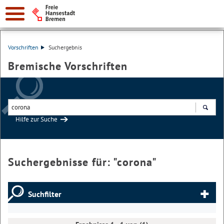
Vorschriften
Suchergebnis
Bremische Vorschriften
Hilfe zur Suche
Suchen
Suchergebnisse für: "
corona
"
Suchfilter