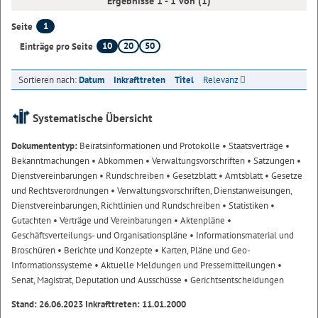
Ergebnisse 1 - 1 von (1)
1
Seite
10
20
50
Einträge pro Seite
Sortieren nach:
Datum
Inkrafttreten
Titel
Relevanz
Systematische Übersicht
Dokumententyp:
Beiratsinformationen und Protokolle
• Staatsverträge
•
Bekanntmachungen
• Abkommen
• Verwaltungsvorschriften
• Satzungen
•
Dienstvereinbarungen
• Rundschreiben
• Gesetzblatt
• Amtsblatt
• Gesetze
und Rechtsverordnungen
• Verwaltungsvorschriften, Dienstanweisungen,
Dienstvereinbarungen, Richtlinien und Rundschreiben
• Statistiken
•
Gutachten
• Verträge und Vereinbarungen
• Aktenpläne
•
Geschäftsverteilungs- und Organisationspläne
• Informationsmaterial und
Broschüren
• Berichte und Konzepte
• Karten, Pläne und Geo-
Informationssysteme
• Aktuelle Meldungen und Pressemitteilungen
•
Senat, Magistrat, Deputation und Ausschüsse
• Gerichtsentscheidungen
Stand: 26.06.2023 Inkrafttreten: 11.01.2000