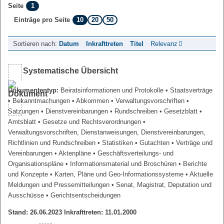
1
Seite
10
20
50
Einträge pro Seite
Sortieren nach:
Datum
Inkrafttreten
Titel
Relevanz
Systematische Übersicht
Dokumententyp:
Beiratsinformationen und Protokolle
• Staatsverträge
• Bekanntmachungen
• Abkommen
• Verwaltungsvorschriften
•
Satzungen
• Dienstvereinbarungen
• Rundschreiben
• Gesetzblatt
•
Amtsblatt
• Gesetze und Rechtsverordnungen
•
Verwaltungsvorschriften, Dienstanweisungen, Dienstvereinbarungen,
Richtlinien und Rundschreiben
• Statistiken
• Gutachten
• Verträge und
Vereinbarungen
• Aktenpläne
• Geschäftsverteilungs- und
Organisationspläne
• Informationsmaterial und Broschüren
• Berichte
und Konzepte
• Karten, Pläne und Geo-Informationssysteme
• Aktuelle
Meldungen und Pressemitteilungen
• Senat, Magistrat, Deputation und
Ausschüsse
• Gerichtsentscheidungen
Stand: 26.06.2023 Inkrafttreten: 11.01.2000