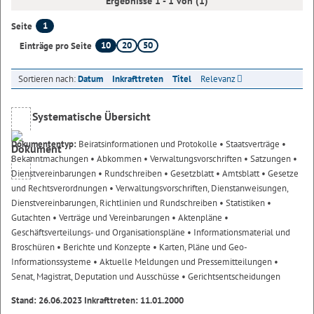
Ergebnisse 1 - 1 von (1)
1
Seite
10
20
50
Einträge pro Seite
Sortieren nach:
Datum
Inkrafttreten
Titel
Relevanz
Systematische Übersicht
Dokumententyp:
Beiratsinformationen und Protokolle
• Staatsverträge
•
Bekanntmachungen
• Abkommen
• Verwaltungsvorschriften
• Satzungen
•
Dienstvereinbarungen
• Rundschreiben
• Gesetzblatt
• Amtsblatt
• Gesetze
und Rechtsverordnungen
• Verwaltungsvorschriften, Dienstanweisungen,
Dienstvereinbarungen, Richtlinien und Rundschreiben
• Statistiken
•
Gutachten
• Verträge und Vereinbarungen
• Aktenpläne
•
Geschäftsverteilungs- und Organisationspläne
• Informationsmaterial und
Broschüren
• Berichte und Konzepte
• Karten, Pläne und Geo-
Informationssysteme
• Aktuelle Meldungen und Pressemitteilungen
•
Senat, Magistrat, Deputation und Ausschüsse
• Gerichtsentscheidungen
Stand: 26.06.2023 Inkrafttreten: 11.01.2000