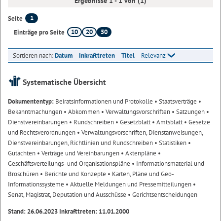
Ergebnisse 1 - 1 von (1)
1
Seite
10
20
50
Einträge pro Seite
Sortieren nach:
Datum
Inkrafttreten
Titel
Relevanz
Systematische Übersicht
Dokumententyp:
Beiratsinformationen und Protokolle
• Staatsverträge
•
Bekanntmachungen
• Abkommen
• Verwaltungsvorschriften
• Satzungen
•
Dienstvereinbarungen
• Rundschreiben
• Gesetzblatt
• Amtsblatt
• Gesetze
und Rechtsverordnungen
• Verwaltungsvorschriften, Dienstanweisungen,
Dienstvereinbarungen, Richtlinien und Rundschreiben
• Statistiken
•
Gutachten
• Verträge und Vereinbarungen
• Aktenpläne
•
Geschäftsverteilungs- und Organisationspläne
• Informationsmaterial und
Broschüren
• Berichte und Konzepte
• Karten, Pläne und Geo-
Informationssysteme
• Aktuelle Meldungen und Pressemitteilungen
•
Senat, Magistrat, Deputation und Ausschüsse
• Gerichtsentscheidungen
Stand: 26.06.2023 Inkrafttreten: 11.01.2000