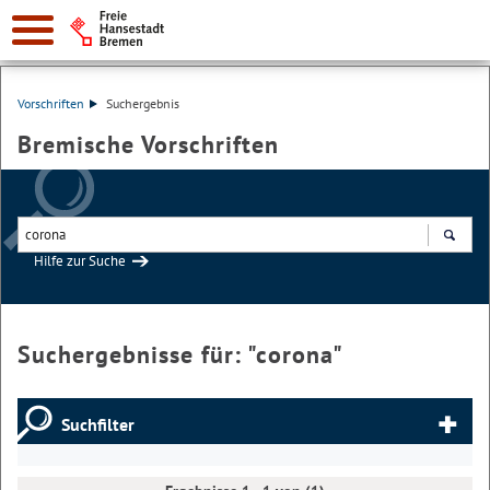
Vorschriften
Suchergebnis
Bremische Vorschriften
Hilfe zur Suche
Suchen
Suchergebnisse für: "
corona
"
Suchfilter