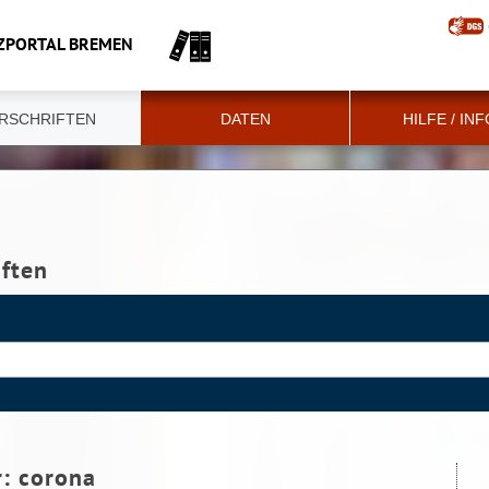
ZPORTAL BREMEN
RSCHRIFTEN
DATEN
HILFE / IN
iften
r:
corona