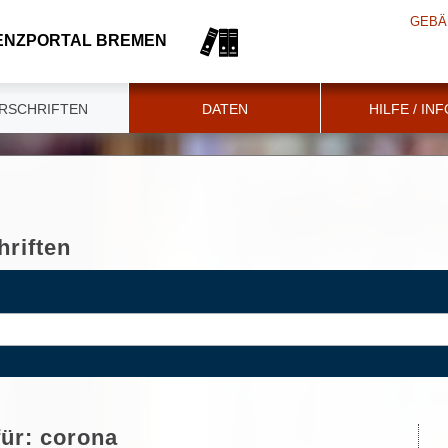
GEBÄ
ENZPORTAL BREMEN
RSCHRIFTEN
DATEN
HILFE / IN
riften
für:
corona