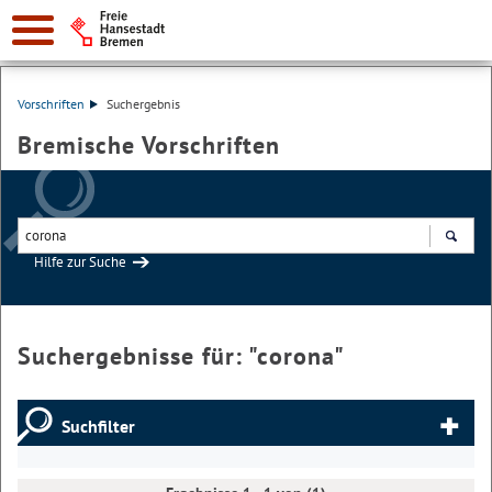
Vorschriften
Suchergebnis
Bremische Vorschriften
Hilfe zur Suche
Suchen
Suchergebnisse für: "
corona
"
Suchfilter