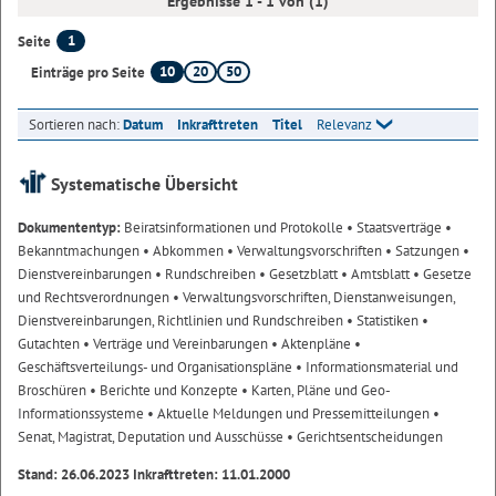
Ergebnisse 1 - 1 von (1)
1
Seite
10
20
50
Einträge pro Seite
Sortieren nach:
Datum
Inkrafttreten
Titel
Relevanz
Systematische Übersicht
Dokumententyp:
Beiratsinformationen und Protokolle
• Staatsverträge
•
Bekanntmachungen
• Abkommen
• Verwaltungsvorschriften
• Satzungen
•
Dienstvereinbarungen
• Rundschreiben
• Gesetzblatt
• Amtsblatt
• Gesetze
und Rechtsverordnungen
• Verwaltungsvorschriften, Dienstanweisungen,
Dienstvereinbarungen, Richtlinien und Rundschreiben
• Statistiken
•
Gutachten
• Verträge und Vereinbarungen
• Aktenpläne
•
Geschäftsverteilungs- und Organisationspläne
• Informationsmaterial und
Broschüren
• Berichte und Konzepte
• Karten, Pläne und Geo-
Informationssysteme
• Aktuelle Meldungen und Pressemitteilungen
•
Senat, Magistrat, Deputation und Ausschüsse
• Gerichtsentscheidungen
Stand: 26.06.2023 Inkrafttreten: 11.01.2000