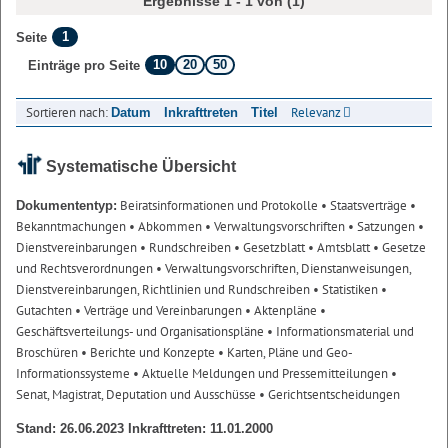
Ergebnisse 1 - 1 von (1)
1
Seite
10
20
50
Einträge pro Seite
Sortieren nach:
Relevanz
Datum
Inkrafttreten
Titel
Systematische Übersicht
Beiratsinformationen und Protokolle
• Staatsverträge
•
Dokumententyp:
Bekanntmachungen
• Abkommen
• Verwaltungsvorschriften
• Satzungen
•
Dienstvereinbarungen
• Rundschreiben
• Gesetzblatt
• Amtsblatt
• Gesetze
und Rechtsverordnungen
• Verwaltungsvorschriften, Dienstanweisungen,
Dienstvereinbarungen, Richtlinien und Rundschreiben
• Statistiken
•
Gutachten
• Verträge und Vereinbarungen
• Aktenpläne
•
Geschäftsverteilungs- und Organisationspläne
• Informationsmaterial und
Broschüren
• Berichte und Konzepte
• Karten, Pläne und Geo-
Informationssysteme
• Aktuelle Meldungen und Pressemitteilungen
•
Senat, Magistrat, Deputation und Ausschüsse
• Gerichtsentscheidungen
Stand: 26.06.2023 Inkrafttreten: 11.01.2000