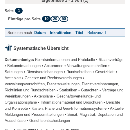
Ergebnisse 1 - 1 von (1)
1
Seite
10
20
50
Einträge pro Seite
Sortieren nach:
Datum
Inkrafttreten
Titel
Relevanz
Systematische Übersicht
Dokumententyp:
Beiratsinformationen und Protokolle
• Staatsverträge
• Bekanntmachungen
• Abkommen
• Verwaltungsvorschriften
•
Satzungen
• Dienstvereinbarungen
• Rundschreiben
• Gesetzblatt
•
Amtsblatt
• Gesetze und Rechtsverordnungen
•
Verwaltungsvorschriften, Dienstanweisungen, Dienstvereinbarungen,
Richtlinien und Rundschreiben
• Statistiken
• Gutachten
• Verträge und
Vereinbarungen
• Aktenpläne
• Geschäftsverteilungs- und
Organisationspläne
• Informationsmaterial und Broschüren
• Berichte
und Konzepte
• Karten, Pläne und Geo-Informationssysteme
• Aktuelle
Meldungen und Pressemitteilungen
• Senat, Magistrat, Deputation und
Ausschüsse
• Gerichtsentscheidungen