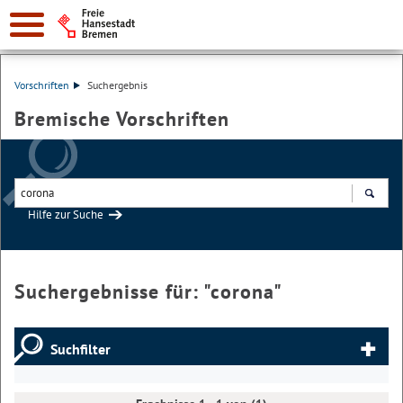
Vorschriften
Suchergebnis
Bremische Vorschriften
Hilfe zur Suche
Suchen
Suchergebnisse für: "
corona
"
Suchfilter