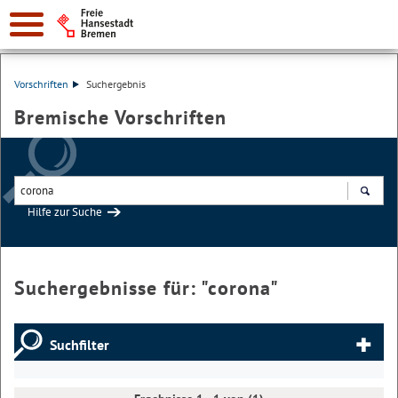
Vorschriften
Suchergebnis
Bremische Vorschriften
Hilfe zur Suche
Suchen
Suchergebnisse für: "
corona
"
Suchfilter