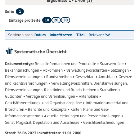
Ergebnisse 1 - 1 von (1)
1
Seite
10
20
50
Einträge pro Seite
Sortieren nach:
Datum
Inkrafttreten
Titel
Relevanz
Systematische Übersicht
Dokumententyp:
Beiratsinformationen und Protokolle
• Staatsverträge
•
Bekanntmachungen
• Abkommen
• Verwaltungsvorschriften
• Satzungen
•
Dienstvereinbarungen
• Rundschreiben
• Gesetzblatt
• Amtsblatt
• Gesetze
und Rechtsverordnungen
• Verwaltungsvorschriften, Dienstanweisungen,
Dienstvereinbarungen, Richtlinien und Rundschreiben
• Statistiken
•
Gutachten
• Verträge und Vereinbarungen
• Aktenpläne
•
Geschäftsverteilungs- und Organisationspläne
• Informationsmaterial und
Broschüren
• Berichte und Konzepte
• Karten, Pläne und Geo-
Informationssysteme
• Aktuelle Meldungen und Pressemitteilungen
•
Senat, Magistrat, Deputation und Ausschüsse
• Gerichtsentscheidungen
Stand: 26.06.2023 Inkrafttreten: 11.01.2000