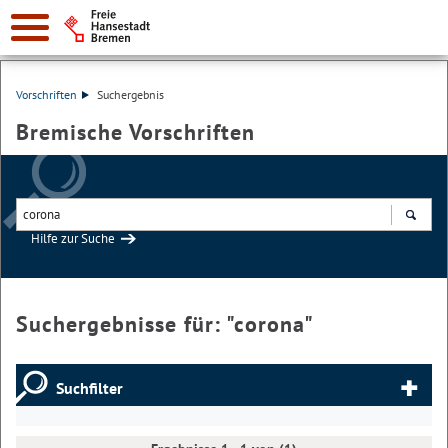
Vorschriften
Suchergebnis
Bremische Vorschriften
Hilfe zur Suche
Suchen
Suchergebnisse für: "
corona
"
Suchfilter