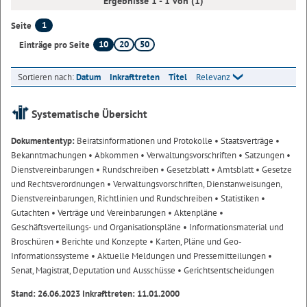
Ergebnisse 1 - 1 von (1)
1
Seite
10
20
50
Einträge pro Seite
Sortieren nach:
Datum
Inkrafttreten
Titel
Relevanz
Systematische Übersicht
Dokumententyp:
Beiratsinformationen und Protokolle
• Staatsverträge
•
Bekanntmachungen
• Abkommen
• Verwaltungsvorschriften
• Satzungen
•
Dienstvereinbarungen
• Rundschreiben
• Gesetzblatt
• Amtsblatt
• Gesetze
und Rechtsverordnungen
• Verwaltungsvorschriften, Dienstanweisungen,
Dienstvereinbarungen, Richtlinien und Rundschreiben
• Statistiken
•
Gutachten
• Verträge und Vereinbarungen
• Aktenpläne
•
Geschäftsverteilungs- und Organisationspläne
• Informationsmaterial und
Broschüren
• Berichte und Konzepte
• Karten, Pläne und Geo-
Informationssysteme
• Aktuelle Meldungen und Pressemitteilungen
•
Senat, Magistrat, Deputation und Ausschüsse
• Gerichtsentscheidungen
Stand: 26.06.2023 Inkrafttreten: 11.01.2000