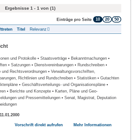
Ergebnisse 1 - 1 von (1)
10
20
50
Einträge pro Seite
fttreten
Titel
Relevanz
icht
ionen und Protokolle
• Staatsverträge
• Bekanntmachungen
•
iften
• Satzungen
• Dienstvereinbarungen
• Rundschreiben
•
e und Rechtsverordnungen
• Verwaltungsvorschriften,
barungen, Richtlinien und Rundschreiben
• Statistiken
• Gutachten
Aktenpläne
• Geschäftsverteilungs- und Organisationspläne
•
üren
• Berichte und Konzepte
• Karten, Pläne und Geo-
Meldungen und Pressemitteilungen
• Senat, Magistrat, Deputation
heidungen
 11.01.2000
Vorschrift direkt aufrufen
Mehr Informationen