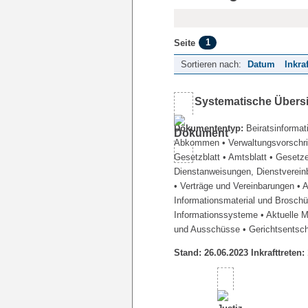
1
Seite
Sortieren nach:
Datum
Inkra
Systematische Übers
Dokumententyp:
Beiratsinformat
Abkommen
• Verwaltungsvorschr
Gesetzblatt
• Amtsblatt
• Gesetz
Dienstanweisungen, Dienstverein
• Verträge und Vereinbarungen
• 
Informationsmaterial und Brosch
Informationssysteme
• Aktuelle 
und Ausschüsse
• Gerichtsentsc
Stand: 26.06.2023 Inkrafttreten: