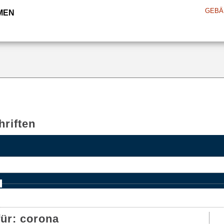
GEBÄ
MEN
riften
e
für:
corona