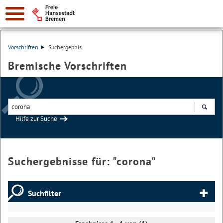
Vorschriften
Suchergebnis
Bremische Vorschriften
Hilfe zur Suche
Suchen
Suchergebnisse für: "
corona
"
Suchfilter