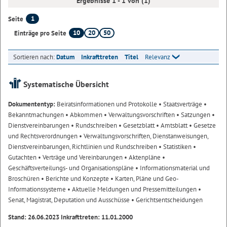
Ergebnisse 1 - 1 von (1)
1
Seite
10
20
50
Einträge pro Seite
Sortieren nach:
Datum
Inkrafttreten
Titel
Relevanz
Systematische Übersicht
Dokumententyp:
Beiratsinformationen und Protokolle
• Staatsverträge
•
Bekanntmachungen
• Abkommen
• Verwaltungsvorschriften
• Satzungen
•
Dienstvereinbarungen
• Rundschreiben
• Gesetzblatt
• Amtsblatt
• Gesetze
und Rechtsverordnungen
• Verwaltungsvorschriften, Dienstanweisungen,
Dienstvereinbarungen, Richtlinien und Rundschreiben
• Statistiken
•
Gutachten
• Verträge und Vereinbarungen
• Aktenpläne
•
Geschäftsverteilungs- und Organisationspläne
• Informationsmaterial und
Broschüren
• Berichte und Konzepte
• Karten, Pläne und Geo-
Informationssysteme
• Aktuelle Meldungen und Pressemitteilungen
•
Senat, Magistrat, Deputation und Ausschüsse
• Gerichtsentscheidungen
Stand: 26.06.2023 Inkrafttreten: 11.01.2000