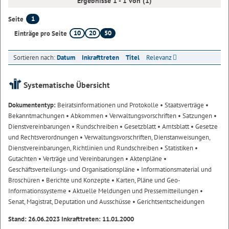
Ergebnisse 1 - 1 von (1)
1
Seite
10
20
50
Einträge pro Seite
Sortieren nach:
Datum
Inkrafttreten
Titel
Relevanz
Systematische Übersicht
Dokumententyp:
Beiratsinformationen und Protokolle
• Staatsverträge
•
Bekanntmachungen
• Abkommen
• Verwaltungsvorschriften
• Satzungen
•
Dienstvereinbarungen
• Rundschreiben
• Gesetzblatt
• Amtsblatt
• Gesetze
und Rechtsverordnungen
• Verwaltungsvorschriften, Dienstanweisungen,
Dienstvereinbarungen, Richtlinien und Rundschreiben
• Statistiken
•
Gutachten
• Verträge und Vereinbarungen
• Aktenpläne
•
Geschäftsverteilungs- und Organisationspläne
• Informationsmaterial und
Broschüren
• Berichte und Konzepte
• Karten, Pläne und Geo-
Informationssysteme
• Aktuelle Meldungen und Pressemitteilungen
•
Senat, Magistrat, Deputation und Ausschüsse
• Gerichtsentscheidungen
Stand: 26.06.2023 Inkrafttreten: 11.01.2000