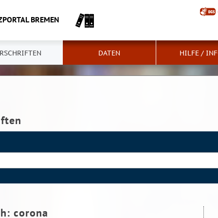
ZPORTAL BREMEN
RSCHRIFTEN
DATEN
HILFE / IN
iften
ch:
corona