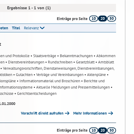
Ergebnisse 1 - 1 von (1)
10
20
50
Einträge pro Seite
reten
Titel
Relevanz
t
nen und Protokolle
• Staatsverträge
• Bekanntmachungen
• Abkommen
gen
• Dienstvereinbarungen
• Rundschreiben
• Gesetzblatt
• Amtsblatt
n
• Verwaltungsvorschriften, Dienstanweisungen, Dienstvereinbarungen,
atistiken
• Gutachten
• Verträge und Vereinbarungen
• Aktenpläne
•
tionspläne
• Informationsmaterial und Broschüren
• Berichte und
-Informationssysteme
• Aktuelle Meldungen und Pressemitteilungen
•
usschüsse
• Gerichtsentscheidungen
1.01.2000
Vorschrift direkt aufrufen
Mehr Informationen
10
20
50
Einträge pro Seite