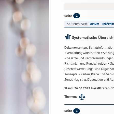
1
Seite
Sortieren nach:
Datum
Inkraftt
Systematische Übersich
Dokumententyp:
Beiratsinformatio
• Verwaltungsvorschriften
• Satzun
• Gesetze und Rechtsverordnunge
Richtlinien und Rundschreiben
• St
Geschäftsverteilungs- und Organisa
Konzepte
• Karten, Pläne und Geo
Senat, Magistrat, Deputation und A
Stand: 26.06.2023 Inkrafttreten: 1
Themen:
1
Seite