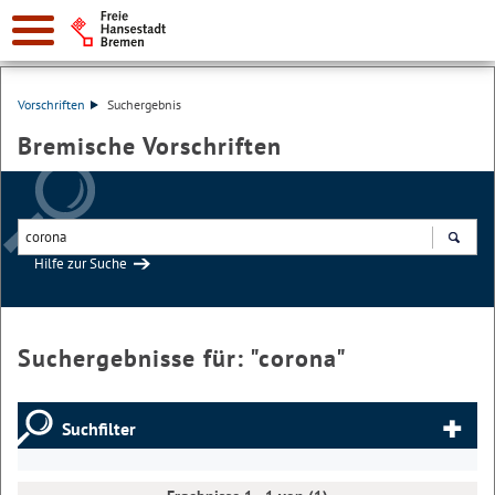
Vorschriften
Suchergebnis
Bremische Vorschriften
Hilfe zur Suche
Suchen
Suchergebnisse für: "
corona
"
Suchfilter