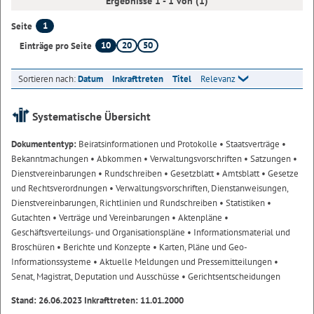
Ergebnisse 1 - 1 von (1)
1
Seite
10
20
50
Einträge pro Seite
Sortieren nach:
Datum
Inkrafttreten
Titel
Relevanz
Systematische Übersicht
Dokumententyp:
Beiratsinformationen und Protokolle
• Staatsverträge
•
Bekanntmachungen
• Abkommen
• Verwaltungsvorschriften
• Satzungen
•
Dienstvereinbarungen
• Rundschreiben
• Gesetzblatt
• Amtsblatt
• Gesetze
und Rechtsverordnungen
• Verwaltungsvorschriften, Dienstanweisungen,
Dienstvereinbarungen, Richtlinien und Rundschreiben
• Statistiken
•
Gutachten
• Verträge und Vereinbarungen
• Aktenpläne
•
Geschäftsverteilungs- und Organisationspläne
• Informationsmaterial und
Broschüren
• Berichte und Konzepte
• Karten, Pläne und Geo-
Informationssysteme
• Aktuelle Meldungen und Pressemitteilungen
•
Senat, Magistrat, Deputation und Ausschüsse
• Gerichtsentscheidungen
Stand: 26.06.2023 Inkrafttreten: 11.01.2000