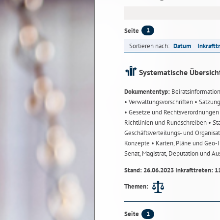
1
Seite
Sortieren nach:
Datum
Inkraftt
Systematische Übersich
Dokumententyp:
Beiratsinformatio
• Verwaltungsvorschriften
• Satzun
• Gesetze und Rechtsverordnunge
Richtlinien und Rundschreiben
• St
Geschäftsverteilungs- und Organisa
Konzepte
• Karten, Pläne und Geo
Senat, Magistrat, Deputation und A
Stand: 26.06.2023 Inkrafttreten: 1
Themen:
1
Seite