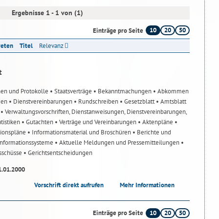
Ergebnisse 1 - 1 von (1)
10
20
50
Einträge pro Seite
reten
Titel
Relevanz
t
nen und Protokolle
• Staatsverträge
• Bekanntmachungen
• Abkommen
gen
• Dienstvereinbarungen
• Rundschreiben
• Gesetzblatt
• Amtsblatt
n
• Verwaltungsvorschriften, Dienstanweisungen, Dienstvereinbarungen,
atistiken
• Gutachten
• Verträge und Vereinbarungen
• Aktenpläne
•
tionspläne
• Informationsmaterial und Broschüren
• Berichte und
-Informationssysteme
• Aktuelle Meldungen und Pressemitteilungen
•
usschüsse
• Gerichtsentscheidungen
1.01.2000
Vorschrift direkt aufrufen
Mehr Informationen
10
20
50
Einträge pro Seite