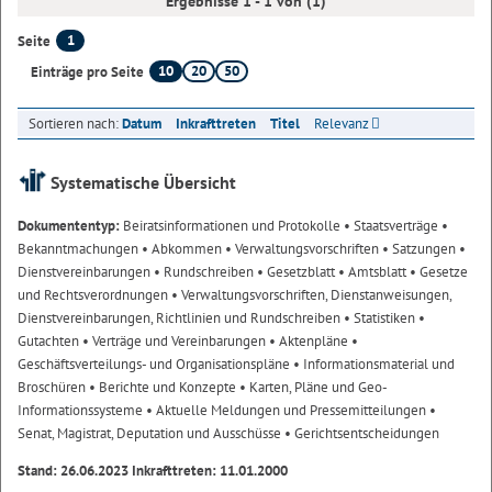
Ergebnisse 1 - 1 von (1)
1
Seite
10
20
50
Einträge pro Seite
Sortieren nach:
Datum
Inkrafttreten
Titel
Relevanz
Systematische Übersicht
Dokumententyp:
Beiratsinformationen und Protokolle
• Staatsverträge
•
Bekanntmachungen
• Abkommen
• Verwaltungsvorschriften
• Satzungen
•
Dienstvereinbarungen
• Rundschreiben
• Gesetzblatt
• Amtsblatt
• Gesetze
und Rechtsverordnungen
• Verwaltungsvorschriften, Dienstanweisungen,
Dienstvereinbarungen, Richtlinien und Rundschreiben
• Statistiken
•
Gutachten
• Verträge und Vereinbarungen
• Aktenpläne
•
Geschäftsverteilungs- und Organisationspläne
• Informationsmaterial und
Broschüren
• Berichte und Konzepte
• Karten, Pläne und Geo-
Informationssysteme
• Aktuelle Meldungen und Pressemitteilungen
•
Senat, Magistrat, Deputation und Ausschüsse
• Gerichtsentscheidungen
Stand: 26.06.2023 Inkrafttreten: 11.01.2000