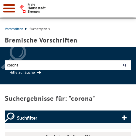
Vorschriften
Suchergebnis
Bremische Vorschriften
Hilfe zur Suche
Suchen
Suchergebnisse für: "
corona
"
Suchfilter