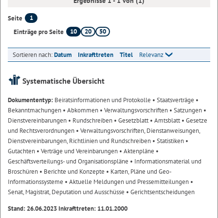
Ergebnisse 1 - 1 von (1)
1
Seite
10
20
50
Einträge pro Seite
Sortieren nach:
Datum
Inkrafttreten
Titel
Relevanz
Systematische Übersicht
Dokumententyp:
Beiratsinformationen und Protokolle
• Staatsverträge
•
Bekanntmachungen
• Abkommen
• Verwaltungsvorschriften
• Satzungen
•
Dienstvereinbarungen
• Rundschreiben
• Gesetzblatt
• Amtsblatt
• Gesetze
und Rechtsverordnungen
• Verwaltungsvorschriften, Dienstanweisungen,
Dienstvereinbarungen, Richtlinien und Rundschreiben
• Statistiken
•
Gutachten
• Verträge und Vereinbarungen
• Aktenpläne
•
Geschäftsverteilungs- und Organisationspläne
• Informationsmaterial und
Broschüren
• Berichte und Konzepte
• Karten, Pläne und Geo-
Informationssysteme
• Aktuelle Meldungen und Pressemitteilungen
•
Senat, Magistrat, Deputation und Ausschüsse
• Gerichtsentscheidungen
Stand: 26.06.2023 Inkrafttreten: 11.01.2000