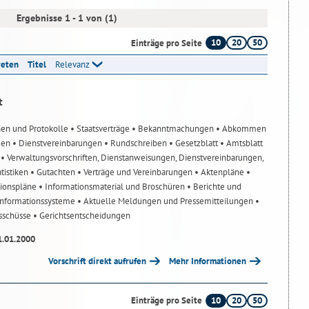
Ergebnisse 1 - 1 von (1)
10
20
50
Einträge pro Seite
reten
Titel
Relevanz
t
nen und Protokolle
• Staatsverträge
• Bekanntmachungen
• Abkommen
gen
• Dienstvereinbarungen
• Rundschreiben
• Gesetzblatt
• Amtsblatt
n
• Verwaltungsvorschriften, Dienstanweisungen, Dienstvereinbarungen,
atistiken
• Gutachten
• Verträge und Vereinbarungen
• Aktenpläne
•
tionspläne
• Informationsmaterial und Broschüren
• Berichte und
-Informationssysteme
• Aktuelle Meldungen und Pressemitteilungen
•
usschüsse
• Gerichtsentscheidungen
1.01.2000
Vorschrift direkt aufrufen
Mehr Informationen
10
20
50
Einträge pro Seite