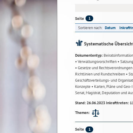
1
Seite
Sortieren nach:
Datum
Inkraftt
Systematische Übersich
Dokumententyp:
Beiratsinformatio
• Verwaltungsvorschriften
• Satzun
• Gesetze und Rechtsverordnunge
Richtlinien und Rundschreiben
• St
Geschäftsverteilungs- und Organisa
Konzepte
• Karten, Pläne und Geo
Senat, Magistrat, Deputation und A
Stand: 26.06.2023 Inkrafttreten: 1
Themen:
1
Seite