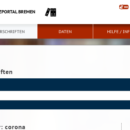
ZPORTAL BREMEN
RSCHRIFTEN
DATEN
HILFE / IN
iften
r:
corona