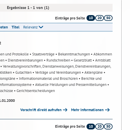
Ergebnisse 1 - 1 von (1)
10
20
50
Einträge pro Seite
reten
Titel
Relevanz
t
nen und Protokolle
• Staatsverträge
• Bekanntmachungen
• Abkommen
gen
• Dienstvereinbarungen
• Rundschreiben
• Gesetzblatt
• Amtsblatt
n
• Verwaltungsvorschriften, Dienstanweisungen, Dienstvereinbarungen,
atistiken
• Gutachten
• Verträge und Vereinbarungen
• Aktenpläne
•
tionspläne
• Informationsmaterial und Broschüren
• Berichte und
-Informationssysteme
• Aktuelle Meldungen und Pressemitteilungen
•
usschüsse
• Gerichtsentscheidungen
1.01.2000
Vorschrift direkt aufrufen
Mehr Informationen
10
20
50
Einträge pro Seite