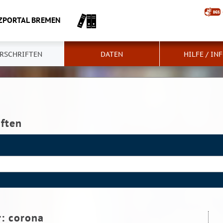
ZPORTAL BREMEN
RSCHRIFTEN
DATEN
HILFE / IN
iften
r:
corona