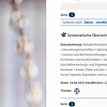
1
Seite
Sortieren nach:
Datum
Inkraftt
Systematische Übersich
Dokumententyp:
Beiratsinformatio
• Verwaltungsvorschriften
• Satzun
• Gesetze und Rechtsverordnunge
Richtlinien und Rundschreiben
• St
Geschäftsverteilungs- und Organisa
Konzepte
• Karten, Pläne und Geo
Senat, Magistrat, Deputation und A
Stand: 26.06.2023 Inkrafttreten: 1
Themen:
1
Seite