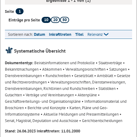
Ergebnisse 1 - 1 von (1)
1
Seite
10
20
50
Einträge pro Seite
Sortieren nach:
Datum
Inkrafttreten
Titel
Relevanz
Systematische Übersicht
Dokumententyp:
Beiratsinformationen und Protokolle
• Staatsverträge
•
Bekanntmachungen
• Abkommen
• Verwaltungsvorschriften
• Satzungen
•
Dienstvereinbarungen
• Rundschreiben
• Gesetzblatt
• Amtsblatt
• Gesetze
und Rechtsverordnungen
• Verwaltungsvorschriften, Dienstanweisungen,
Dienstvereinbarungen, Richtlinien und Rundschreiben
• Statistiken
•
Gutachten
• Verträge und Vereinbarungen
• Aktenpläne
•
Geschäftsverteilungs- und Organisationspläne
• Informationsmaterial und
Broschüren
• Berichte und Konzepte
• Karten, Pläne und Geo-
Informationssysteme
• Aktuelle Meldungen und Pressemitteilungen
•
Senat, Magistrat, Deputation und Ausschüsse
• Gerichtsentscheidungen
Stand: 26.06.2023 Inkrafttreten: 11.01.2000