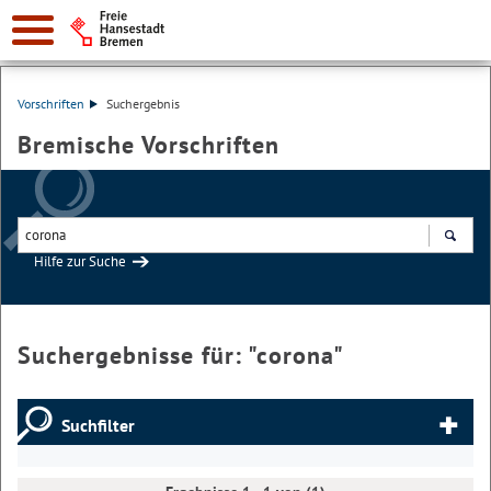
Vorschriften
Suchergebnis
Bremische Vorschriften
Hilfe zur Suche
Suchen
Suchergebnisse für: "
corona
"
Suchfilter