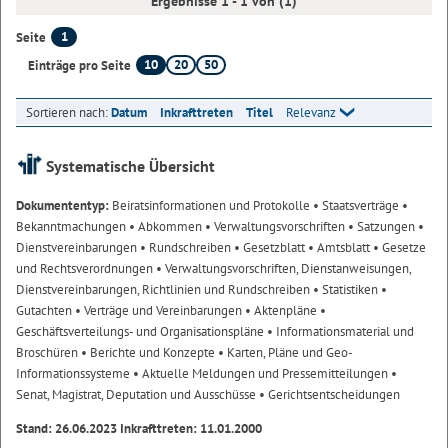
Ergebnisse 1 - 1 von (1)
1
Seite
10
20
50
Einträge pro Seite
Sortieren nach:
Datum
Inkrafttreten
Titel
Relevanz
Systematische Übersicht
Dokumententyp:
Beiratsinformationen und Protokolle
• Staatsverträge
•
Bekanntmachungen
• Abkommen
• Verwaltungsvorschriften
• Satzungen
•
Dienstvereinbarungen
• Rundschreiben
• Gesetzblatt
• Amtsblatt
• Gesetze
und Rechtsverordnungen
• Verwaltungsvorschriften, Dienstanweisungen,
Dienstvereinbarungen, Richtlinien und Rundschreiben
• Statistiken
•
Gutachten
• Verträge und Vereinbarungen
• Aktenpläne
•
Geschäftsverteilungs- und Organisationspläne
• Informationsmaterial und
Broschüren
• Berichte und Konzepte
• Karten, Pläne und Geo-
Informationssysteme
• Aktuelle Meldungen und Pressemitteilungen
•
Senat, Magistrat, Deputation und Ausschüsse
• Gerichtsentscheidungen
Stand: 26.06.2023 Inkrafttreten: 11.01.2000