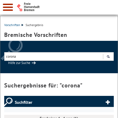
Vorschriften
Suchergebnis
Bremische Vorschriften
Hilfe zur Suche
Suchen
Suchergebnisse für: "
corona
"
Suchfilter