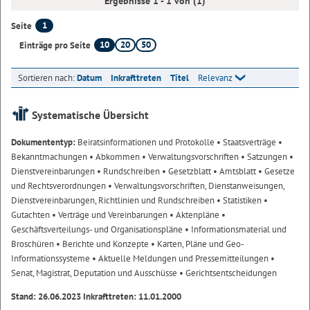
Ergebnisse 1 - 1 von (1)
1
Seite
10
20
50
Einträge pro Seite
Sortieren nach:
Datum
Inkrafttreten
Titel
Relevanz
Systematische Übersicht
Dokumententyp:
Beiratsinformationen und Protokolle
• Staatsverträge
•
Bekanntmachungen
• Abkommen
• Verwaltungsvorschriften
• Satzungen
•
Dienstvereinbarungen
• Rundschreiben
• Gesetzblatt
• Amtsblatt
• Gesetze
und Rechtsverordnungen
• Verwaltungsvorschriften, Dienstanweisungen,
Dienstvereinbarungen, Richtlinien und Rundschreiben
• Statistiken
•
Gutachten
• Verträge und Vereinbarungen
• Aktenpläne
•
Geschäftsverteilungs- und Organisationspläne
• Informationsmaterial und
Broschüren
• Berichte und Konzepte
• Karten, Pläne und Geo-
Informationssysteme
• Aktuelle Meldungen und Pressemitteilungen
•
Senat, Magistrat, Deputation und Ausschüsse
• Gerichtsentscheidungen
Stand: 26.06.2023 Inkrafttreten: 11.01.2000