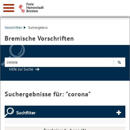
Vorschriften
Suchergebnis
Bremische Vorschriften
Hilfe zur Suche
Suchen
Suchergebnisse für: "
corona
"
Suchfilter